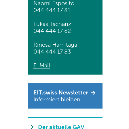
Naomi Esposito
044 444 17 81
Lukas Tschanz
044 444 17 82
Rinesa Hamitaga
044 444 17 83
E-Mail
EIT.swiss Newsletter
Informiert bleiben
Der aktuelle GAV