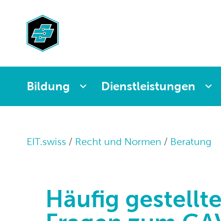
Prüfungen HBB
Nachwuchsmarke
Rechtsschutzver
Politik
Berufsmeistersch
Selektion und
Haftungsbeschr
Sozialversicheru
Rekrutierung
Normen
Geschichte
Publikationen
NIV-Verstösse
Stellenangebote
Jobplattform
Rechts-News
Offene
Bildung
Dienstleistungen
Stories
Milizpositionen
EIT.swiss
Recht und Normen
Beratung
Häufig gestellte