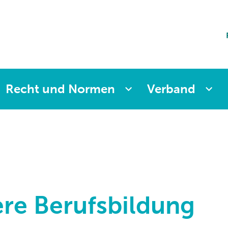
ting
sicherung
aften
änkung
ng
Recht und Normen
Verband
re Berufsbildung