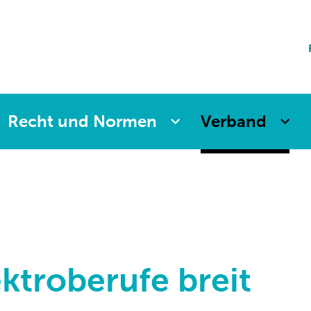
ting
sicherung
aften
änkung
ng
Recht und Normen
Verband
ektroberufe breit