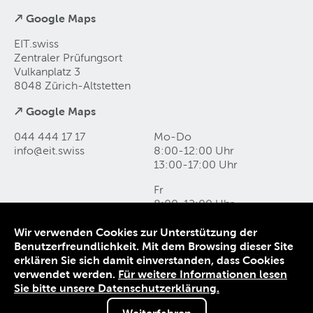
↗ Google Maps
EIT.swiss
Zentraler Prüfungsort
Vulkanplatz 3
8048 Zürich-Altstetten
↗ Google Maps
044 444 17 17
Mo-Do
info@eit
.
swiss
8:00-12:00 Uhr
13:00-17:00 Uhr
Fr
8:00-12:00 Uhr
13:00-16:00 Uhr
Wir verwenden Cookies zur Unterstützung der
Benutzerfreundlichkeit. Mit dem Browsing dieser Site
Kontakt und Anfahrt
erklären Sie sich damit einverstanden, dass Cookies
Datenschutz
verwendet werden.
Für weitere Informationen lesen
Impressum
Sie bitte unsere Datenschutzerklärung.
AGB