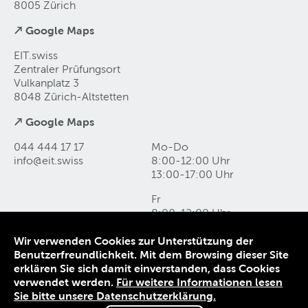
8005 Zürich
↗ Google Maps
EIT.swiss
Zentraler Prüfungsort
Vulkanplatz 3
8048 Zürich-Altstetten
↗ Google Maps
044 444 17 17
Mo-Do
info@eit
.
swiss
8:00-12:00 Uhr
13:00-17:00 Uhr
Fr
8:00-12:00 Uhr
13:00-16:00 Uhr
Wir verwenden Cookies zur Unterstützung der
Benutzerfreundlichkeit. Mit dem Browsing dieser Site
Kontakt und Anfahrt
erklären Sie sich damit einverstanden, dass Cookies
Datenschutz
verwendet werden.
Für weitere Informationen lesen
Impressum
Sie bitte unsere Datenschutzerklärung.
AGB