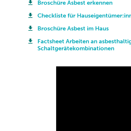
Broschüre Asbest erkennen
Checkliste für Hauseigentümer:in
Broschüre Asbest im Haus
Factsheet Arbeiten an asbesthalti
Schaltgerätekombinationen