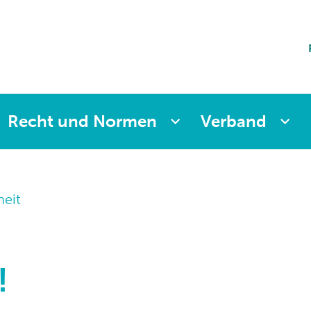
ting
sicherung
aften
änkung
ng
Recht und Normen
Verband
heit
!