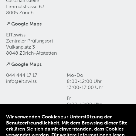
Geschäftsstelle
Limmatstrasse 63
8005 Zürich
↗ Google Maps
EIT.swiss
Zentraler Prüfungsort
Vulkanplatz 3
8048 Zürich-Altstetten
↗ Google Maps
044 444 17 17
Mo-Do
info@eit
.
swiss
8:00-12:00 Uhr
13:00-17:00 Uhr
Fr
8:00-12:00 Uhr
13:00-16:00 Uhr
Wir verwenden Cookies zur Unterstützung der
Benutzerfreundlichkeit. Mit dem Browsing dieser Site
Kontakt und Anfahrt
erklären Sie sich damit einverstanden, dass Cookies
Datenschutz
verwendet werden.
Für weitere Informationen lesen