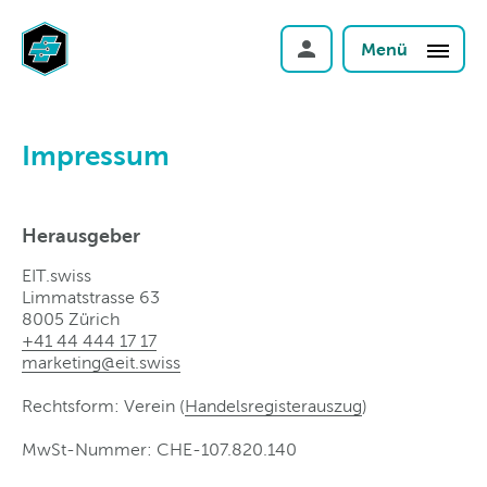
Menü
Impressum
Herausgeber
EIT.swiss
Limmatstrasse 63
8005 Zürich
+41
44 444 17 17
marketing@eit
.
swiss
Rechtsform: Verein (
Handelsregisterauszug
)
MwSt-Nummer: CHE-107.820.140