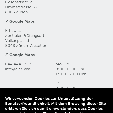
Geschäftsstelle
Limmatstrasse 63
8005 Zürich
↗ Google Maps
EIT.swiss
Zentraler Prüfungsort
Vulkanplatz 3
8048 Zürich-Altstetten
↗ Google Maps
044 444 17 17
Mo-Do
info@eit
.
swiss
8:00-12:00 Uhr
13:00-17:00 Uhr
Fr
8:00-12:00 Uhr
13:00-16:00 Uhr
Wir verwenden Cookies zur Unterstützung der
Benutzerfreundlichkeit. Mit dem Browsing dieser Site
Kontakt und Anfahrt
erklären Sie sich damit einverstanden, dass Cookies
Datenschutz