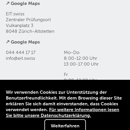
↗ Google Maps
EIT.swiss
Zentraler Prüfungsort
Vulkanplatz 3
8048 Zürich-Altstetten
↗ Google Maps
044 444 17 17
Mo-Do
info@eit
.
swiss
8:00-12:00 Uhr
13:00-17:00 Uhr
Fr
8:00-12:00 Uhr
13:00-16:00 Uhr
Wir verwenden Cookies zur Unterstützung der
Benutzerfreundlichkeit. Mit dem Browsing dieser Site
Kontakt und Anfahrt
erklären Sie sich damit einverstanden, dass Cookies
Datenschutz
verwendet werden.
Für weitere Informationen lesen
Impressum
Sie bitte unsere Datenschutzerklärung.
AGB
Weiterfahren
© 1906-2026 EIT.swiss