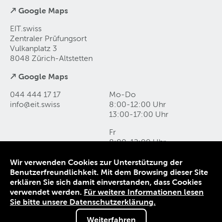
↗ Google Maps
EIT.swiss
Zentraler Prüfungsort
Vulkanplatz 3
8048 Zürich-Altstetten
↗ Google Maps
044 444 17 17
Mo-Do
info@eit
.
swiss
8:00-12:00 Uhr
13:00-17:00 Uhr
Fr
8:00-12:00 Uhr
13:00-16:00 Uhr
Wir verwenden Cookies zur Unterstützung der
Benutzerfreundlichkeit. Mit dem Browsing dieser Site
Kontakt und Anfahrt
erklären Sie sich damit einverstanden, dass Cookies
Datenschutz
verwendet werden.
Für weitere Informationen lesen
Impressum
Sie bitte unsere Datenschutzerklärung.
AGB
Weiterfahren