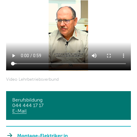
Video Lehrbetriebsverbund
Berufsbildung
044 444 17 17
E-Mail
Montage-Elektriker:in