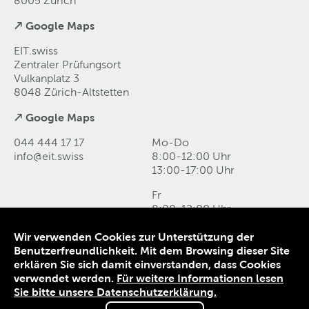
8005 Zürich
↗ Google Maps
EIT.swiss
Zentraler Prüfungsort
Vulkanplatz 3
8048 Zürich-Altstetten
↗ Google Maps
044 444 17 17
Mo-Do
info@eit
.
swiss
8:00-12:00 Uhr
13:00-17:00 Uhr
Fr
8:00-12:00 Uhr
13:00-16:00 Uhr
Wir verwenden Cookies zur Unterstützung der
Benutzerfreundlichkeit. Mit dem Browsing dieser Site
Kontakt und Anfahrt
erklären Sie sich damit einverstanden, dass Cookies
Datenschutz
verwendet werden.
Für weitere Informationen lesen
Impressum
Sie bitte unsere Datenschutzerklärung.
AGB