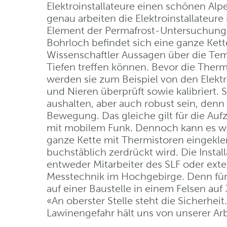
Elektroinstallateure einen schönen Alp
genau arbeiten die Elektroinstallateure
Element der Permafrost-Untersuchunge
Bohrloch befindet sich eine ganze Ket
Wissenschaftler Aussagen über die Te
Tiefen treffen können. Bevor die Ther
werden sie zum Beispiel von den Elekt
und Nieren überprüft sowie kalibriert
aushalten, aber auch robust sein, denn d
Bewegung. Das gleiche gilt für die Au
mit mobilem Funk. Dennoch kann es wi
ganze Kette mit Thermistoren eingek
buchstäblich zerdrückt wird. Die Insta
entweder Mitarbeiter des SLF oder exte
Messtechnik im Hochgebirge. Denn für 
auf einer Baustelle in einem Felsen au
«An oberster Stelle steht die Sicherhei
Lawinengefahr hält uns von unserer Arbe