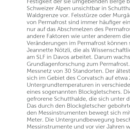
Festigkeit der sie umgebenden Berge 
Schweizer Alpen unsichtbar in Schutth
Waldgrenze vor. Felsstürze oder Mur
von Permafrost sind immer häufiger ei
nur auf das Abschmelzen des Permafro
andere Faktoren wie unter anderem die
Veränderungen im Permafrost können so
Jeannette Nötzli, die als Wissenschaftl
am SLF in Davos arbeitet. Darum wach
Grundlagenforschung zum Permafrost. Üb
Messnetz von 30 Standorten. Der ältest
sich im Gebiet des Corvatsch auf etwa
Untergrundtemperaturen in verschiede
eines sogenannten Blockgletschers. D
gefrorene Schutthalde, die sich unter 
Das durch den Blockgletscher gebohrt
den Messinstrumenten bewegt sich mit,
Meter. Die Untergrundbewegung beschä
Messinstrumente und vor vier Jahren w