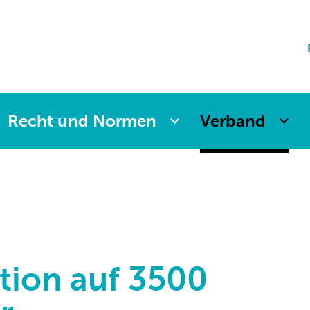
ting
sicherung
aften
änkung
ng
Recht und Normen
Verband
ation auf 3500