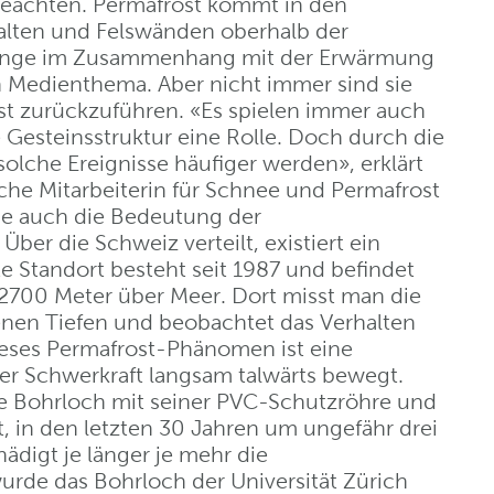
beachten. Permafrost kommt in den
alten und Felswänden oberhalb der
gänge im Zusammenhang mit der Erwärmung
n Medienthema. Aber nicht immer sind sie
st zurückzuführen. «Es spielen immer auch
 Gesteinsstruktur eine Rolle. Doch durch die
lche Ereignisse häufiger werden», erklärt
iche Mitarbeiterin für Schnee und Permafrost
se auch die Bedeutung der
er die Schweiz verteilt, existiert ein
e Standort besteht seit 1987 und befindet
 2700 Meter über Meer. Dort misst man die
nen Tiefen und beobachtet das Verhalten
ieses Permafrost-Phänomen ist eine
der Schwerkraft langsam talwärts bewegt.
e Bohrloch mit seiner PVC-Schutzröhre und
 in den letzten 30 Jahren um ungefähr drei
digt je länger je mehr die
urde das Bohrloch der Universität Zürich