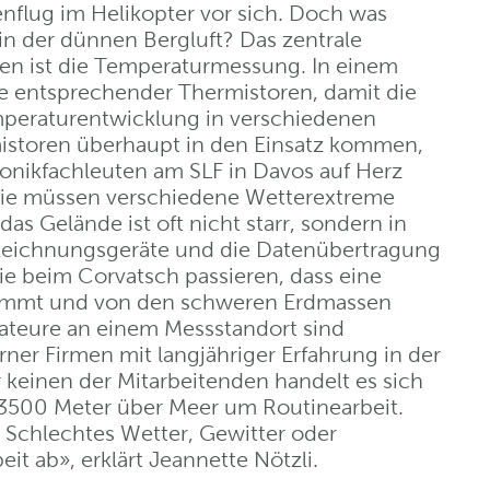
enflug im Helikopter vor sich. Doch was
 in der dünnen Bergluft? Das zentrale
n ist die Temperaturmessung. In einem
te entsprechender Thermistoren, damit die
mperaturentwicklung in verschiedenen
mistoren überhaupt in den Einsatz kommen,
ronikfachleuten am SLF in Davos auf Herz
. Sie müssen verschiedene Wetterextreme
as Gelände ist oft nicht starr, sondern in
fzeichnungsgeräte und die Datenübertragung
e beim Corvatsch passieren, dass eine
lemmt und von den schweren Erdmassen
llateure an einem Messstandort sind
rner Firmen mit langjähriger Erfahrung in der
keinen der Mitarbeitenden handelt es sich
f 3500 Meter über Meer um Routinearbeit.
t. Schlechtes Wetter, Gewitter oder
it ab», erklärt Jeannette Nötzli.