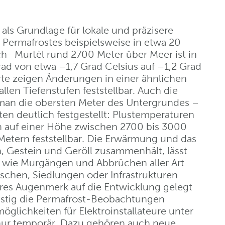
ls Grundlage für lokale und präzisere
Permafrostes beispielsweise in etwa 20
h- Murtèl rund 2700 Meter über Meer ist in
ad von etwa –1,7 Grad Celsius auf –1,2 Grad
rte zeigen Änderungen in einer ähnlichen
llen Tiefenstufen feststellbar. Auch die
man die obersten Meter des Untergrundes –
n deutlich festgestellt: Plustemperaturen
auf einer Höhe zwischen 2700 bis 3000
Metern feststellbar. Die Erwärmung und das
n, Gestein und Geröll zusammenhält, lässt
n wie Murgängen und Abbrüchen aller Art
chen, Siedlungen oder Infrastrukturen
res Augenmerk auf die Entwicklung gelegt
istig die Permafrost-Beobachtungen
glichkeiten für Elektroinstallateure unter
ur temporär. Dazu gehören auch neue