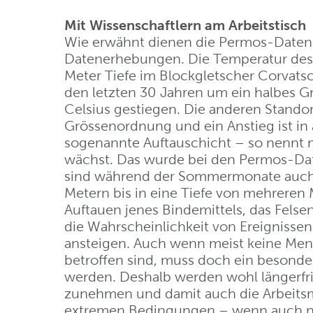
Mit Wissenschaftlern am Arbeitstisch
Wie erwähnt dienen die Permos-Daten a
Datenerhebungen. Die Temperatur des 
Meter Tiefe im Blockgletscher Corvatsc
den letzten 30 Jahren um ein halbes Gr
Celsius gestiegen. Die anderen Stando
Grössenordnung und ein Anstieg ist in a
sogenannte Auftauschicht – so nennt 
wächst. Das wurde bei den Permos-Date
sind während der Sommermonate auch 
Metern bis in eine Tiefe von mehreren 
Auftauen jenes Bindemittels, das Felse
die Wahrscheinlichkeit von Ereignisse
ansteigen. Auch wenn meist keine Mens
betroffen sind, muss doch ein besonde
werden. Deshalb werden wohl längerfr
zunehmen und damit auch die Arbeitsmö
extremen Bedingungen – wenn auch n