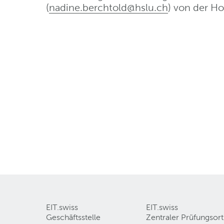
(
nadine.berchtold@hslu
.
ch
) von der H
EIT.swiss
EIT.swiss
Geschäftsstelle
Zentraler Prüfungsort