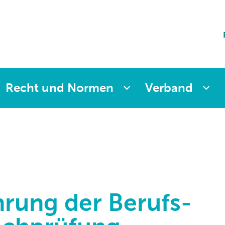
ting
sicherung
aften
änkung
ng
Recht und Normen
Verband
hrung der Berufs-