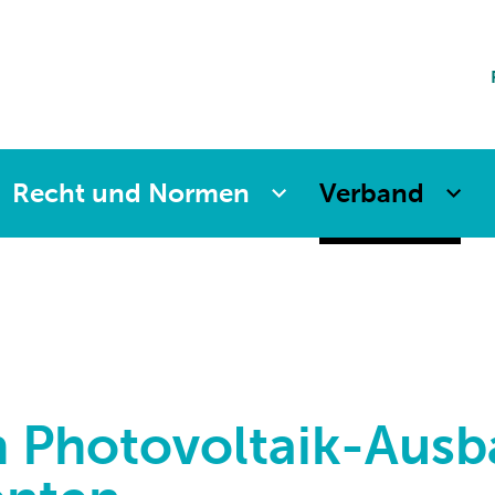
ting
sicherung
aften
änkung
ng
Recht und Normen
Verband
n Photovoltaik-Ausb