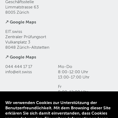
Geschäftsstelle
Limmatstrasse 63
8005 Zürich
↗ Google Maps
EIT.swiss
Zentraler Prüfungsort
Vulkanplatz 3
8048 Zürich-Altstetten
↗ Google Maps
044 444 17 17
Mo-Do
info@eit
.
swiss
8:00-12:00 Uhr
13:00-17:00 Uhr
Fr
8:00-12:00 Uhr
13:00-16:00 Uhr
Wir verwenden Cookies zur Unterstützung der
Benutzerfreundlichkeit. Mit dem Browsing dieser Site
Kontakt und Anfahrt
erklären Sie sich damit einverstanden, dass Cookies
Datenschutz