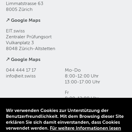
Limmatstrasse 63
8005 Zürich
↗ Google Maps
EIT.swiss
Zentraler Prüfungsort
Vulkanplatz 3
8048 Zürich-Altstetten
↗ Google Maps
044 444 17 17
Mo-Do
info@eit
.
swiss
8:00-12:00 Uhr
13:00-17:00 Uhr
Fr
8:00-12:00 Uhr
13:00-16:00 Uhr
Wir verwenden Cookies zur Unterstützung der
Benutzerfreundlichkeit. Mit dem Browsing dieser Site
Kontakt und Anfahrt
erklären Sie sich damit einverstanden, dass Cookies
Datenschutz
verwendet werden.
Für weitere Informationen lesen
Impressum