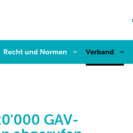
ting
sicherung
aften
änkung
ng
Recht und Normen
Verband
 20'000 GAV-