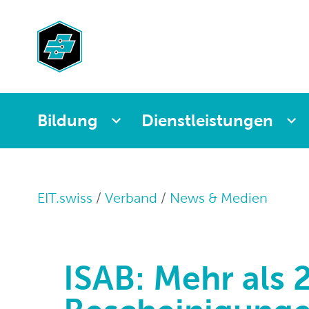
Prüfungen HBB
Nachwuchsmarke
Rechtsschutzver
Politik
Berufsmeistersch
Selektion und
Haftungsbeschr
Sozialversicheru
Rekrutierung
Normen
Geschichte
Publikationen
NIV-Verstösse
Stellenangebote
Jobplattform
Rechts-News
Offene
Bildung
Dienstleistungen
Stories
Milizpositionen
EIT.swiss
Verband
News & Medien
ISAB: Mehr als