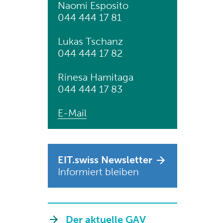
Naomi Esposito
044 444 17 81
Lukas Tschanz
044 444 17 82
Rinesa Hamitaga
044 444 17 83
E-Mail
EIT.swiss Newsletter
Informiert bleiben
Der aktuelle GAV