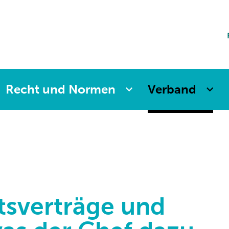
ting
sicherung
aften
änkung
ng
Recht und Normen
Verband
itsverträge und