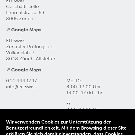
EIT.swiss
Geschäftsstelle
Limmatstrasse 63
8005 Zürich
↗ Google Maps
EIT.swiss
Zentraler Prüfungsort
Vulkanplatz 3
8048 Zürich-Altstetten
↗ Google Maps
044 444 17 17
Mo-Do
info@eit
.
swiss
8:00-12:00 Uhr
13:00-17:00 Uhr
Fr
8:00-12:00 Uhr
13:00-16:00 Uhr
Wir verwenden Cookies zur Unterstützung der
Benutzerfreundlichkeit. Mit dem Browsing dieser Site
Kontakt und Anfahrt
erklären Sie sich damit einverstanden, dass Cookies