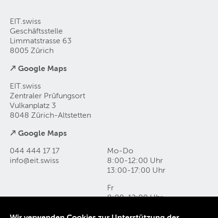
EIT.swiss
Geschäftsstelle
Limmatstrasse 63
8005 Zürich
↗ Google Maps
EIT.swiss
Zentraler Prüfungsort
Vulkanplatz 3
8048 Zürich-Altstetten
↗ Google Maps
044 444 17 17
Mo-Do
info@eit
.
swiss
8:00-12:00 Uhr
13:00-17:00 Uhr
Fr
8:00-12:00 Uhr
13:00-16:00 Uhr
Wir verwenden Cookies zur Unterstützung der