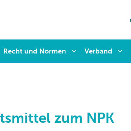
ting
sicherung
aften
änkung
ng
Recht und Normen
Verband
itsmittel zum NPK