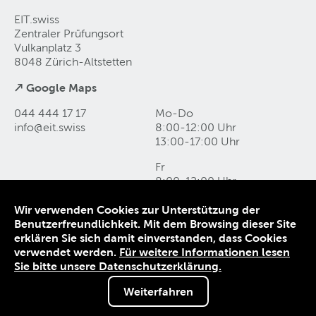
EIT.swiss
Zentraler Prüfungsort
Vulkanplatz 3
8048 Zürich-Altstetten
↗ Google Maps
044 444 17 17
Mo-Do
info@eit
.
swiss
8:00-12:00 Uhr
13:00-17:00 Uhr
Fr
8:00-12:00 Uhr
13:00-16:00 Uhr
Wir verwenden Cookies zur Unterstützung der
Benutzerfreundlichkeit. Mit dem Browsing dieser Site
Kontakt und Anfahrt
erklären Sie sich damit einverstanden, dass Cookies
Datenschutz
verwendet werden.
Für weitere Informationen lesen
Impressum
Sie bitte unsere Datenschutzerklärung.
AGB
Weiterfahren
© 1906-2026 EIT.swiss