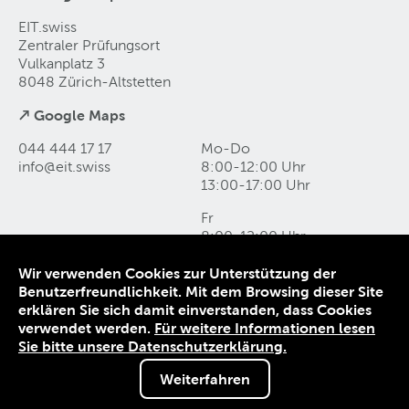
EIT.swiss
Zentraler Prüfungsort
Vulkanplatz 3
8048 Zürich-Altstetten
↗ Google Maps
044 444 17 17
Mo-Do
info@eit
.
swiss
8:00-12:00 Uhr
13:00-17:00 Uhr
Fr
8:00-12:00 Uhr
13:00-16:00 Uhr
Wir verwenden Cookies zur Unterstützung der
Benutzerfreundlichkeit. Mit dem Browsing dieser Site
Kontakt und Anfahrt
erklären Sie sich damit einverstanden, dass Cookies
Datenschutz
verwendet werden.
Für weitere Informationen lesen
Impressum
Sie bitte unsere Datenschutzerklärung.
AGB
Weiterfahren
© 1906-2026 EIT.swiss