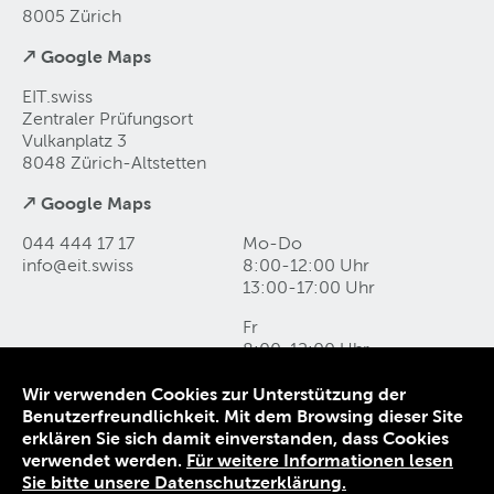
8005 Zürich
↗ Google Maps
EIT.swiss
Zentraler Prüfungsort
Vulkanplatz 3
8048 Zürich-Altstetten
↗ Google Maps
044 444 17 17
Mo-Do
info@eit
.
swiss
8:00-12:00 Uhr
13:00-17:00 Uhr
Fr
8:00-12:00 Uhr
13:00-16:00 Uhr
Wir verwenden Cookies zur Unterstützung der
Benutzerfreundlichkeit. Mit dem Browsing dieser Site
Kontakt und Anfahrt
erklären Sie sich damit einverstanden, dass Cookies
Datenschutz
verwendet werden.
Für weitere Informationen lesen
Impressum
Sie bitte unsere Datenschutzerklärung.
AGB