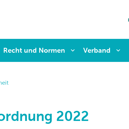
ting
sicherung
aften
änkung
ng
Recht und Normen
Verband
heit
rordnung 2022