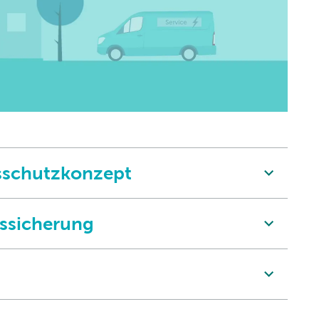
tsschutzkonzept
zssicherung