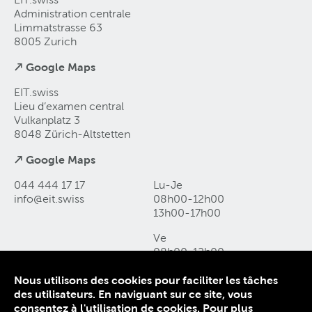
Administration centrale
Limmatstrasse 63
8005 Zurich
↗ Google Maps
EIT.swiss
Lieu d’examen central
Vulkanplatz 3
8048 Zürich-Altstetten
↗ Google Maps
044 444 17 17
Lu-Je
info@eit
.
swiss
08h00-12h00
13h00-17h00
Ve
08h00-12h00
13h00-16h00
Nous utilisons des cookies pour faciliter les tâches
des utilisateurs. En naviguant sur ce site, vous
Contact et accès
consentez à l'utilisation de cookies.
Pour plus
Déclaration de protection des données