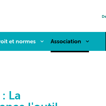
tion
De
es
oit et normes
Association
 : La