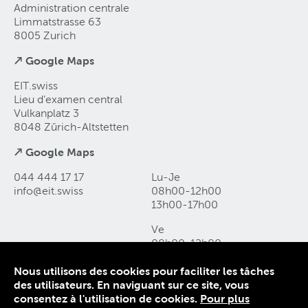
Administration centrale
Limmatstrasse 63
8005 Zurich
↗ Google Maps
EIT.swiss
Lieu d’examen central
Vulkanplatz 3
8048 Zürich-Altstetten
↗ Google Maps
044 444 17 17
Lu-Je
info@eit
.
swiss
08h00-12h00
13h00-17h00
Ve
08h00-12h00
13h00-16h00
Nous utilisons des cookies pour faciliter les tâches
des utilisateurs. En naviguant sur ce site, vous
Contact et accès
consentez à l'utilisation de cookies.
Pour plus
Déclaration de protection des données