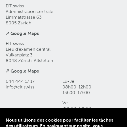
EIT.swiss
Administration centrale
Limmatstrasse 63
8005 Zurich
↗ Google Maps
EIT.swiss
Lieu d’examen central
Vulkanplatz 3
8048 Zürich-Altstetten
↗ Google Maps
044 444 17 17
Lu-Je
info@eit
.
swiss
08h00-12h00
13h00-17h00
Ve
08h00-12h00
13h00-16h00
Nous utilisons des cookies pour faciliter les tâches
des utilisateurs. En naviguant sur ce site, vous
Contact et accès