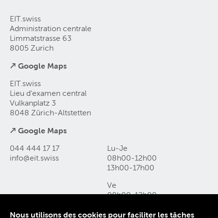
EIT.swiss
Administration centrale
Limmatstrasse 63
8005 Zurich
↗ Google Maps
EIT.swiss
Lieu d’examen central
Vulkanplatz 3
8048 Zürich-Altstetten
↗ Google Maps
044 444 17 17
Lu-Je
info@eit
.
swiss
08h00-12h00
13h00-17h00
Ve
08h00-12h00
13h00-16h00
Nous utilisons des cookies pour faciliter les tâches