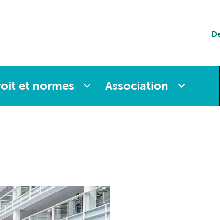
tion
De
es
oit et normes
Association