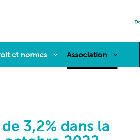
tion
De
es
oit et normes
Association
 de 3,2% dans la