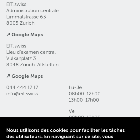
EIT.swiss
Administration centrale
Limmatstrasse 63
8005 Zurich
↗ Google Maps
EIT.swiss
Lieu d’examen central
Vulkanplatz 3
8048 Zürich-Altstetten
↗ Google Maps
044 444 17 17
Lu-Je
info@eit
.
swiss
08h00-12h00
13h00-17h00
Ve
08h00-12h00
13h00-16h00
Nous utilisons des cookies pour faciliter les tâches
des utilisateurs. En naviguant sur ce site, vous
Contact et accès