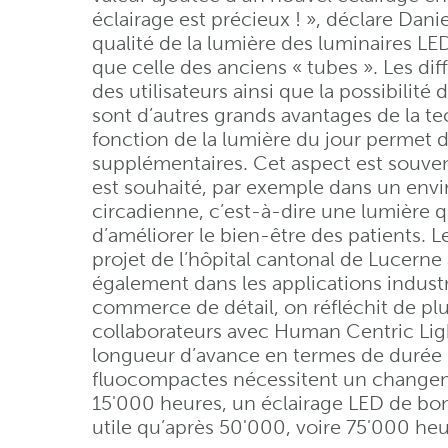
éclairage est précieux ! », déclare Dani
qualité de la lumière des luminaires LE
que celle des anciens « tubes ». Les di
des utilisateurs ainsi que la possibilité 
sont d’autres grands avantages de la te
fonction de la lumière du jour permet 
supplémentaires. Cet aspect est souven
est souhaité, par exemple dans un envi
circadienne, c’est-à-dire une lumière qu
d’améliorer le bien-être des patients. L
projet de l’hôpital cantonal de Lucerne 
également dans les applications industr
commerce de détail, on réfléchit de plus 
collaborateurs avec Human Centric Lig
longueur d’avance en termes de durée d
fluocompactes nécessitent un changem
15'000 heures, un éclairage LED de bonn
utile qu’après 50'000, voire 75'000 he