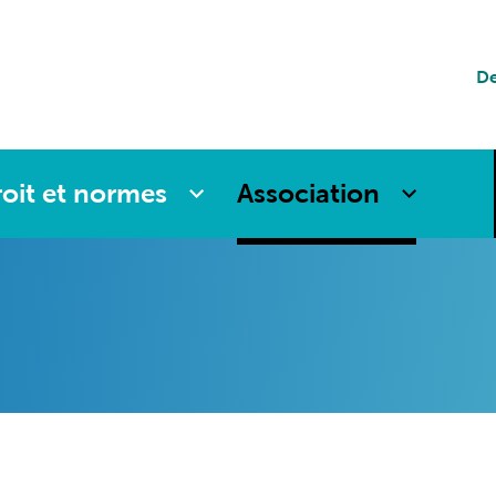
tion
De
es
oit et normes
Association