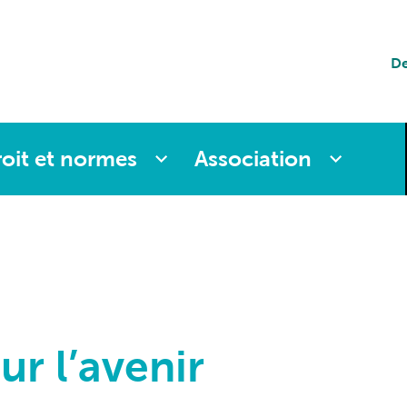
tion
De
es
oit et normes
Association
r l’avenir