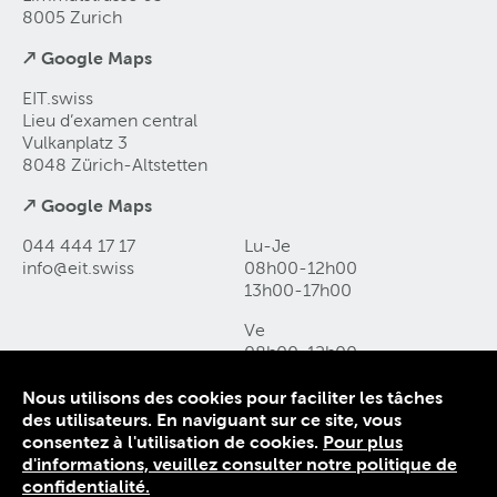
8005 Zurich
↗ Google Maps
EIT.swiss
Lieu d’examen central
Vulkanplatz 3
8048 Zürich-Altstetten
↗ Google Maps
044 444 17 17
Lu-Je
info@eit
.
swiss
08h00-12h00
13h00-17h00
Ve
08h00-12h00
13h00-16h00
Nous utilisons des cookies pour faciliter les tâches
des utilisateurs. En naviguant sur ce site, vous
Contact et accès
consentez à l'utilisation de cookies.
Pour plus
Déclaration de protection des données
d'informations, veuillez consulter notre politique de
Mentions légales
confidentialité.
Conditions générales