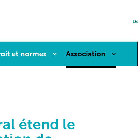
tion
De
es
oit et normes
Association
al étend le