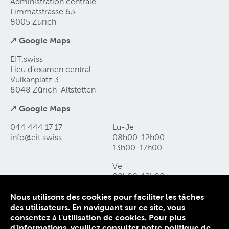
Administration centrale
Limmatstrasse 63
8005 Zurich
↗ Google Maps
EIT.swiss
Lieu d’examen central
Vulkanplatz 3
8048 Zürich-Altstetten
↗ Google Maps
044 444 17 17
Lu-Je
info@eit
.
swiss
08h00-12h00
13h00-17h00
Ve
08h00-12h00
13h00-16h00
Nous utilisons des cookies pour faciliter les tâches
des utilisateurs. En naviguant sur ce site, vous
Contact et accès
consentez à l'utilisation de cookies.
Pour plus
Déclaration de protection des données
d'informations, veuillez consulter notre politique de