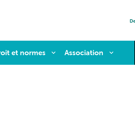
tion
De
es
oit et normes
Association