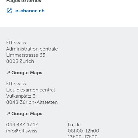
Pages externes
e-chance.ch
EIT.swiss
Administration centrale
Limmatstrasse 63
8005 Zurich
↗ Google Maps
EIT.swiss
Lieu d’examen central
Vulkanplatz 3
8048 Zürich-Altstetten
↗ Google Maps
044 444 17 17
Lu-Je
info@eit
.
swiss
08h00-12h00
13h00-17h00