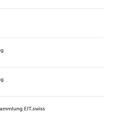
ng
ng
sammlung EIT.swiss