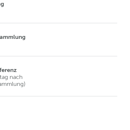
ng
rsammlung
ferenz
tag nach
sammlung)