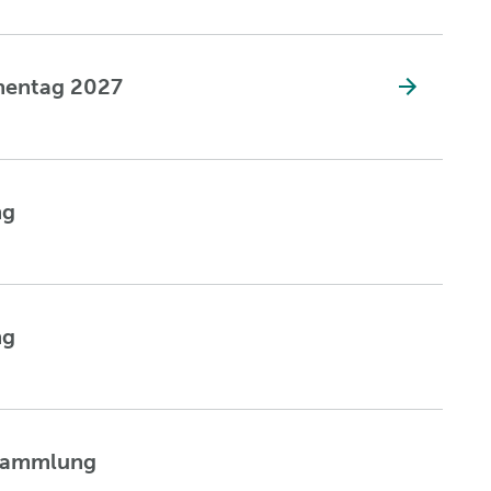
chentag 2027
ng
ng
rsammlung