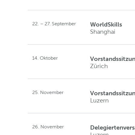
22. – 27. September
WorldSkills
Shanghai
14. Oktober
Vorstandssitzu
Zürich
25. November
Vorstandssitzu
Luzern
26. November
Delegiertenver
Luzern