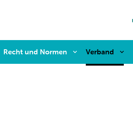
ting
sicherung
aften
änkung
ng
Recht und Normen
Verband