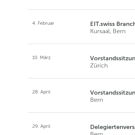
4. Februar
EIT.swiss Bran
Kursaal, Bern
10. März
Vorstandssitzu
Zürich
28. April
Vorstandssitzu
Bern
29. April
Delegiertenve
Bern