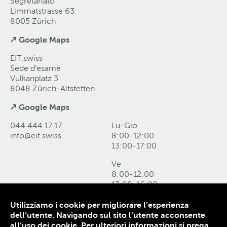
Segretariato
Limmatstrasse 63
8005 Zürich
↗ Google Maps
EIT.swiss
Sede d'esame
Vulkanplatz 3
8048 Zürich-Altstetten
↗ Google Maps
044 444 17 17
Lu-Gio
info@eit
.
swiss
8:00-12:00
13:00-17:00
Ve
8:00-12:00
13:00-16:00
Utilizziamo i cookie per migliorare l’esperienza
Come raggiungerci e form di contatto
dell’utente. Navigando sul sito l’utente acconsente
Protezione dei dati
all’uso dei cookie.
Per ulteriori informazioni si prega