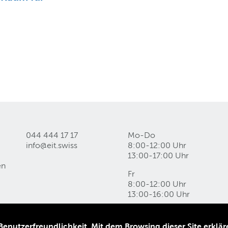
044 444 17 17
Mo-Do
info@eit
.
swiss
8:00-12:00 Uhr
13:00-17:00 Uhr
en
Fr
8:00-12:00 Uhr
13:00-16:00 Uhr
nutzerfreundlichkeit. Mit dem Browsing dieser Site erkläre