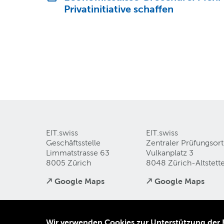
Privatinitiative schaffen
EIT.swiss
EIT.swiss
Geschäftsstelle
Zentraler Prüfungsort
Limmatstrasse 63
Vulkanplatz 3
8005 Zürich
8048 Zürich-Altstett
↗ Google Maps
↗ Google Maps
Wir verwenden Cookies zur Unterstützung der Be