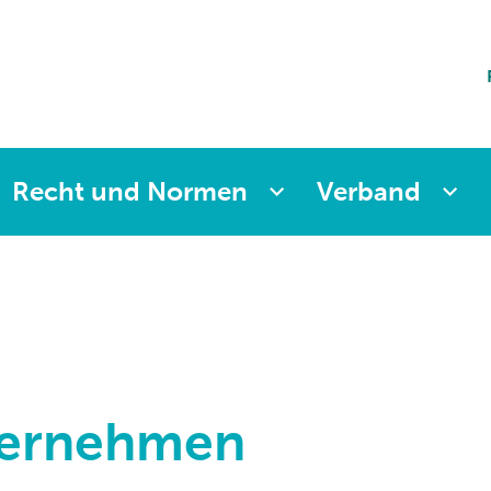
ting
sicherung
aften
änkung
ng
Recht und Normen
Verband
ternehmen