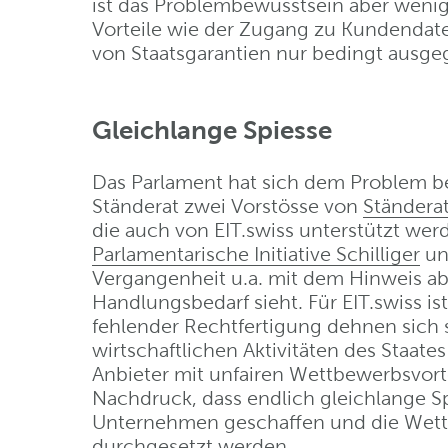
ist das Problembewusstsein aber weni
Vorteile wie der Zugang zu Kundendat
von Staatsgarantien nur bedingt ausge
Gleichlange Spiesse
Das Parlament hat sich dem Problem be
Ständerat zwei Vorstösse von
Ständera
die auch von EIT.swiss unterstützt wer
Parlamentarische Initiative Schilliger
un
Vergangenheit u.a. mit dem Hinweis ab
Handlungsbedarf sieht. Für EIT.swiss is
fehlender Rechtfertigung dehnen sich 
wirtschaftlichen Aktivitäten des Staate
Anbieter mit unfairen Wettbewerbsvorte
Nachdruck, dass endlich gleichlange Spi
Unternehmen geschaffen und die Wettb
durchgesetzt werden.