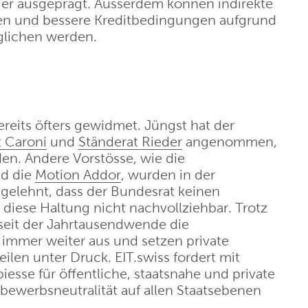
ger ausgeprägt. Ausserdem können indirekte
en und bessere Kreditbedingungen aufgrund
glichen werden.
reits öfters gewidmet. Jüngst hat der
t Caroni
und
Ständerat Rieder
angenommen,
den. Andere Vorstösse, wie die
d die
Motion Addor
, wurden in der
gelehnt, dass der Bundesrat keinen
t diese Haltung nicht nachvollziehbar. Trotz
seit der Jahrtausendwende die
s immer weiter aus und setzen private
ilen unter Druck. EIT.swiss fordert mit
esse für öffentliche, staatsnahe und private
ewerbsneutralität auf allen Staatsebenen