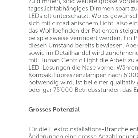
zu dimmen, sind weitere grosse Vortei
tageslichtabhängiges Dimmen spart zus
LEDs oft unterschätzt. Wo es gewünscht
sich mit circadianischem Licht, also 
das Wohlbefinden der Patienten steige
beispielsweise verringert werden. Ein 
diesen Umstand bereits bewiesen. Abe
sowie im Detailhandel wird zunehmend
mit Human Centric Light die Arbeit zu 
LED-Lösungen die Nase vorne. Währen
Kompaktfluoreszenzlampen nach 6'000 
notwendig wird, ist bei einer qualitat
oder gar 75'000 Betriebsstunden das E
Grosses Potenzial
Für die Elektroinstallations-Branche 
Änderungen eine grosse Anzahl neuer