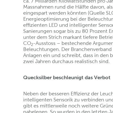
ca. 7 Milliarden Kilowattstunden pro J
Massnahmen rund die Hälfte davon, also
eingespart werden könnten (Quelle SLG)
Energieoptimierung bei der Beleuchtu
effizienten LED und intelligenter Sens
Sanierungen sogar bis zu 80 Prozent 
unter dem Strich markant tiefere Betr
CO
-Ausstoss – bestechende Argument
2
Beleuchtungen. Der Branchenverband FV
Anlagen ein und schreibt, dass in den 
zwei Jahren durchaus realistisch sind.
Quecksilber beschleunigt das Verbot
Neben der besseren Effizienz der Leucht
intelligenten Sensorik zu verbinden u
gibt es mittlerweile noch weitere Grün
nahelegen. So wurden in den letzten Ja