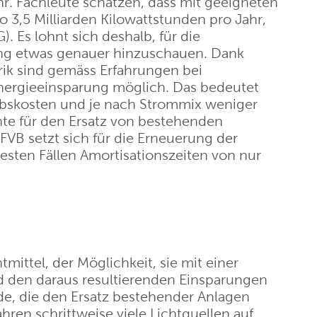
ahr. Fachleute schätzen, dass mit geeigneten
 3,5 Milliarden Kilowattstunden pro Jahr,
. Es lohnt sich deshalb, für die
ng etwas genauer hinzuschauen. Dank
orik sind gemäss Erfahrungen bei
Energieeinsparung möglich. Das bedeutet
iebskosten und je nach Strommix weniger
e für den Ersatz von bestehenden
B setzt sich für die Erneuerung der
besten Fällen Amortisationszeiten von nur
mittel, der Möglichkeit, sie mit einer
nd den daraus resultierenden Einsparungen
de, die den Ersatz bestehender Anlagen
hren schrittweise viele Lichtquellen auf