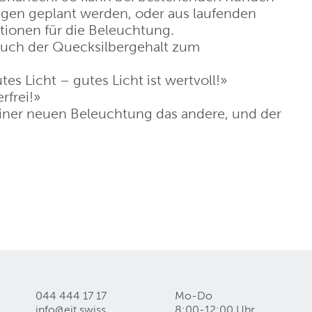
agen geplant werden, oder aus laufenden
ationen für die Beleuchtung.
auch der Quecksilbergehalt zum
 Licht – gutes Licht ist wertvoll!»
rfrei!»
einer neuen Beleuchtung das andere, und der
044 444 17 17
Mo-Do
info@eit
.
swiss
8:00-12:00 Uhr