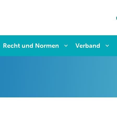
ting
sicherung
aften
änkung
ng
Recht und Normen
Verband