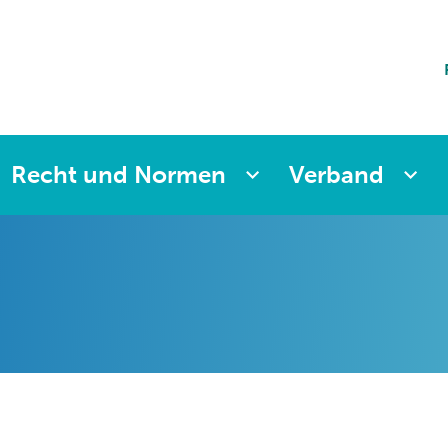
ting
sicherung
aften
änkung
ng
Recht und Normen
Verband