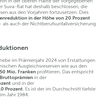
rhin in der oberen Hälfte der vorgegebenen
er Suva-Rat hat deshalb beschlossen, die
sen aus den Vorjahren fortzusetzen. Dies
enreduktion in der Höhe von 20 Prozent
 als auch der Nichtberufsunfall­versicherung
duktionen
riebe im Prämienjahr 2024 von Erstat­tungen
nischen Ausgleichsreserven wie aus den
50 Mio. Franken
profitieren. Das entspricht
r Bruttoprämien
in der
ozent
und in der
,0 Prozent
. Es ist der im Durchschnitt tiefste
 im Jahr 1984.