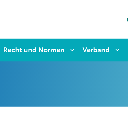
ting
sicherung
aften
änkung
ng
Recht und Normen
Verband