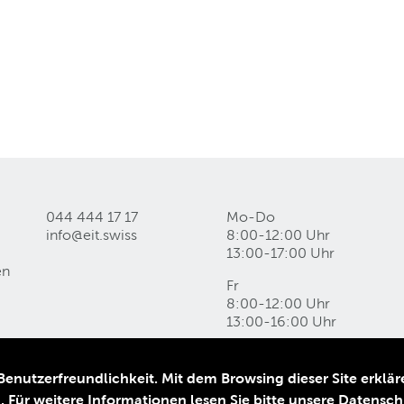
044 444 17 17
Mo-Do
info@eit
.
swiss
8:00-12:00 Uhr
13:00-17:00 Uhr
en
Fr
8:00-12:00 Uhr
13:00-16:00 Uhr
nutzerfreundlichkeit. Mit dem Browsing dieser Site erkläre
AGB
n.
Für weitere Informationen lesen Sie bitte unsere Datensc