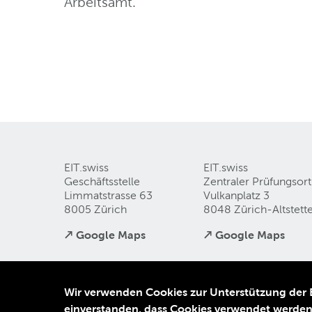
Arbeitsamt.
EIT.swiss
EIT.swiss
Geschäftsstelle
Zentraler Prüfungsort
Limmatstrasse 63
Vulkanplatz 3
8005 Zürich
8048 Zürich-Altstett
↗ Google Maps
↗ Google Maps
Wir verwenden Cookies zur Unterstützung der Be
Kontakt und Anfahrt
Datenschutz
Impressum
einverstanden, dass Cookies verwendet werde