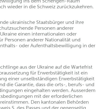
sebewilligung ins dem Schengen-Raum
ach wieder in die Schweiz zurückzukehren.
ende ukrainische Staatsbürger und ihre
r schutzsuchende Personen anderer
r Ukraine einen internationalen oder
ür Personen anderer Nationalität und
nthalts- oder Aufenthaltsbewilligung in der
chtlinge aus der Ukraine auf die Wartefrist
raussetzung für Erwerbstätigkeit ist ein
ng einer unselbständigen Erwerbstätigkeit
d die Garantie, dass die orts-, berufs- und
dingungen eingehalten werden. Ausserdem
itsbedingungen mit der erforderlichen
bereinstimmen. Den kantonalen Behörden
eis S, des Passes und der gegenseitig