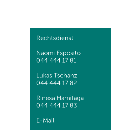
Rechtsdienst
Naomi Esposito
044 444 17 81
Lukas Tschanz
044 444 17 82
Rinesa Hamitaga
044 444 17 83
E-Mail