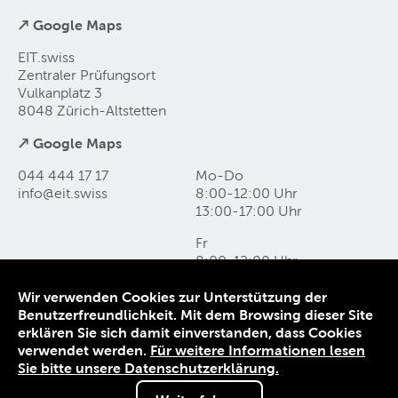
↗ Google Maps
EIT.swiss
Zentraler Prüfungsort
Vulkanplatz 3
8048 Zürich-Altstetten
↗ Google Maps
044 444 17 17
Mo-Do
info@eit
.
swiss
8:00-12:00 Uhr
13:00-17:00 Uhr
Fr
8:00-12:00 Uhr
13:00-16:00 Uhr
Wir verwenden Cookies zur Unterstützung der
Benutzerfreundlichkeit. Mit dem Browsing dieser Site
Kontakt und Anfahrt
erklären Sie sich damit einverstanden, dass Cookies
Datenschutz
verwendet werden.
Für weitere Informationen lesen
Impressum
Sie bitte unsere Datenschutzerklärung.
AGB