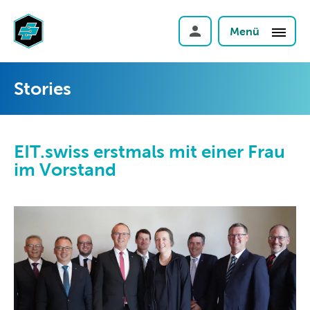
Menü
Stories
EIT.swiss erstmals mit einer Frau
im Vorstand